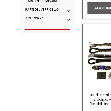
ARGANI SU MISURA
listino
AGGIUNG
PARTI DEL VERRICELLO
ACCESSORI
Kit di instal
idraulico, 
flessibili, i