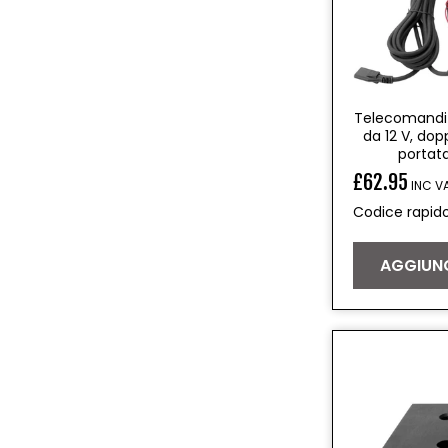
Telecomandi w
da 12 V, dopp
portat
£62.95
INC V
Prezzo
Codice rapid
di
listino
AGGIUNG