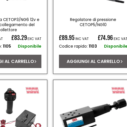
ola CETOP3/NG6 12v e
Regolatore di pressione
i collegamento del
CETOP5/NG10
ollettore
£83.29
£89.95
£74.96
AT
EXC VAT
INC VAT
EXC VA
Prezzo
o:
1105
Disponibile
Codice rapido:
1103
Disponibil
di
listino
I AL CARRELLO
AGGIUNGI AL CARRELLO