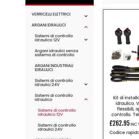
o
VERRICELLI ELETTRICI
n
ARGANI IDRAULICI
e
:
Sistemi di controllo
idraulico 12V
Argani idraulici senza
sistema di controllo
ARGANI INDUSTRIALI
IDRAULICI
Sistemi di controllo
idraulici 24V
Sistemi di controllo
Kit di instal
idraulico
idraulico. 
flessibili,
Sistemi di controllo
idraulico 12V
controllo. T
£262.95
INC 
Sistemi di controllo
Prezzo
idraulici 24V
Codice rapid
di