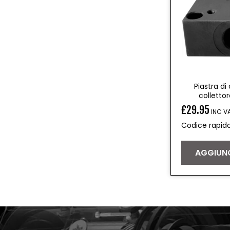
Piastra d
colletto
£29.95
INC V
Prezzo
Codice rapid
di
listino
AGGIUNG