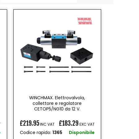
WINCHMAX. Elettrovalvola,
collettore e regolatore
CETOP5/NG10 da 12 V.
£219.95
£183.29
T
INC VAT
EXC VAT
Prezzo
e
Codice rapido:
1365
Disponibile
di