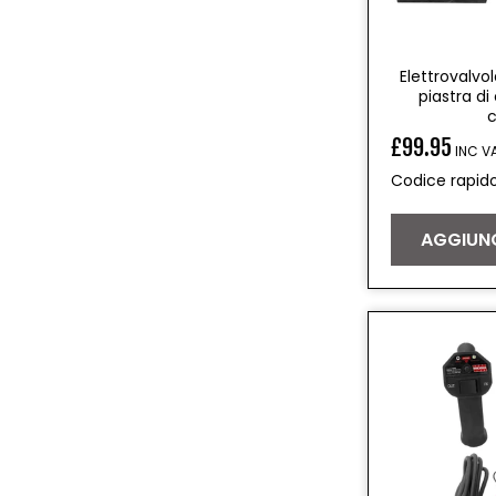
Elettrovalv
piastra d
c
£99.95
INC V
Prezzo
Codice rapid
di
listino
AGGIUNG