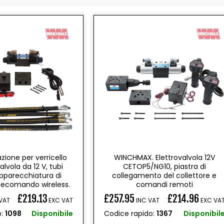
lazione per verricello
WINCHMAX. Elettrovalvola 12V
Valvola da 12 V, tubi
CETOP5/NG10, piastra di
 apparecchiatura di
collegamento del collettore e
elecomando wireless.
comandi remoti
£219.13
£257.95
£214.96
VAT
EXC VAT
INC VAT
EXC VA
Prezzo
o:
1098
Disponibile
Codice rapido:
1367
Disponibil
di