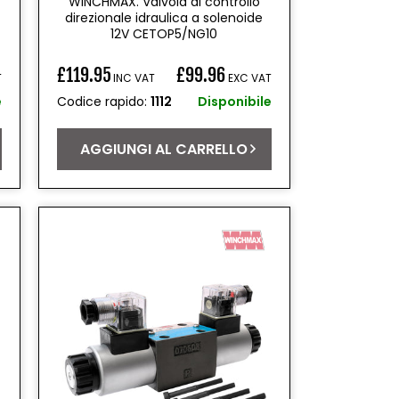
WINCHMAX. Valvola di controllo
direzionale idraulica a solenoide
12V CETOP5/NG10
£119.95
£99.96
T
INC VAT
EXC VAT
Prezzo
e
Codice rapido:
1112
Disponibile
di
listino
AGGIUNGI AL CARRELLO