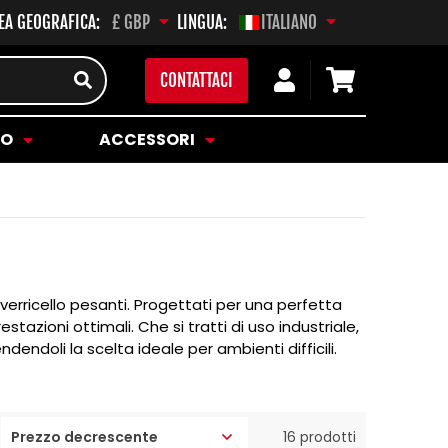
EA GEOGRAFICA:
LINGUA:
£ GBP
ITALIANO
Accedi
Carrello
CONTATTACI
LO
ACCESSORI
 verricello pesanti. Progettati per una perfetta
azioni ottimali. Che si tratti di uso industriale,
dendoli la scelta ideale per ambienti difficili.
16 prodotti