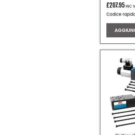
£207.95
INC 
Prezzo
Codice rapid
di
listino
AGGIUNG