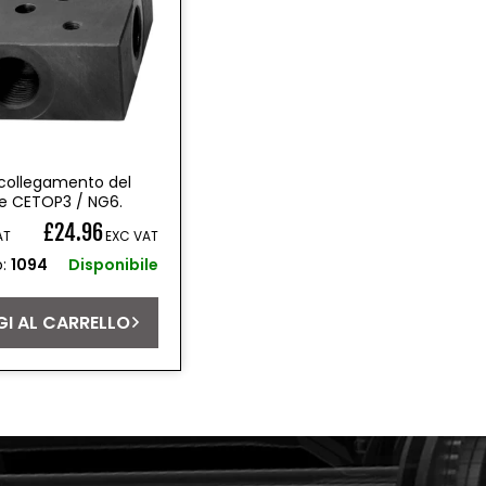
i collegamento del
re CETOP3 / NG6.
£24.96
AT
EXC VAT
o:
1094
Disponibile
I AL CARRELLO