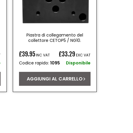
Piastra di collegamento del
collettore CETOP5 / NG10.
£39.95
£33.29
T
INC VAT
EXC VAT
Prezzo
e
Codice rapido:
1095
Disponibile
di
listino
AGGIUNGI AL CARRELLO