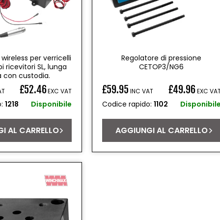
ireless per verricelli
Regolatore di pressione
i ricevitori SL, lunga
CETOP3/NG6
a con custodia.
£52.46
£59.95
£49.96
AT
EXC VAT
INC VAT
EXC VA
Prezzo
o:
1218
Disponibile
Codice rapido:
1102
Disponibil
di
listino
I AL CARRELLO
AGGIUNGI AL CARRELLO