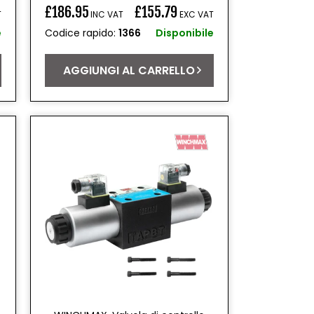
£186.95
£155.79
T
INC VAT
EXC VAT
Prezzo
e
Codice rapido:
1366
Disponibile
di
listino
AGGIUNGI AL CARRELLO