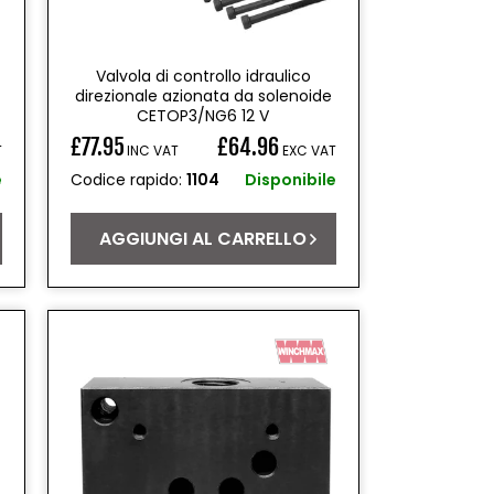
Valvola di controllo idraulico
direzionale azionata da solenoide
CETOP3/NG6 12 V
£77.95
£64.96
T
INC VAT
EXC VAT
Prezzo
e
Codice rapido:
1104
Disponibile
di
listino
AGGIUNGI AL CARRELLO