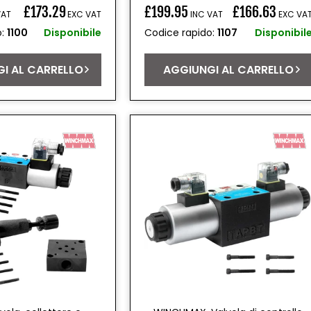
£173.29
£199.95
£166.63
VAT
EXC VAT
INC VAT
EXC VA
Prezzo
o:
1100
Disponibile
Codice rapido:
1107
Disponibil
di
listino
I AL CARRELLO
AGGIUNGI AL CARRELLO