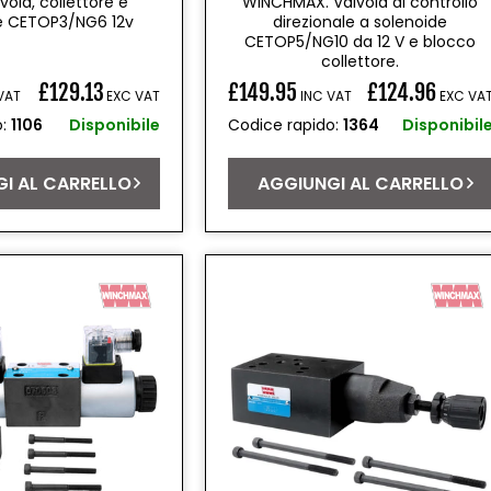
vola, collettore e
WINCHMAX. Valvola di controllo
e CETOP3/NG6 12v
direzionale a solenoide
CETOP5/NG10 da 12 V e blocco
collettore.
£129.13
£149.95
£124.96
VAT
EXC VAT
INC VAT
EXC VA
Prezzo
o:
1106
Disponibile
Codice rapido:
1364
Disponibil
di
listino
I AL CARRELLO
AGGIUNGI AL CARRELLO