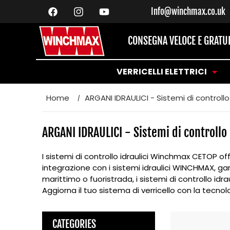
VAI
DIRETTAMENTE
Info@winchmax.co.uk
Facebook
Instagram
YouTube
AI CONTENUTI
CONSEGNA VELOCE E GRATU
VERRICELLI ELETTRICI
Home
ARGANI IDRAULICI - Sistemi di controllo 
C
ARGANI IDRAULICI - Sistemi di controllo 
o
I sistemi di controllo idraulici Winchmax CETOP off
l
integrazione con i sistemi idraulici WINCHMAX, gar
l
marittimo o fuoristrada, i sistemi di controllo idr
Aggiorna il tuo sistema di verricello con la tecn
e
z
CATEGORIES
i