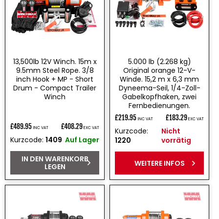
13,500lb 12V Winch. 15m x
5.000 lb (2.268 kg)
9.5mm Steel Rope. 3/8
Original orange 12-V-
inch Hook + MP - Short
Winde. 15,2 m x 6,3 mm
Drum - Compact Trailer
Dyneema-Seil, 1/4-Zoll-
Winch
Gabelkopfhaken, zwei
Fernbedienungen.
£219.95
£183.29
INC VAT
EXC VAT
Normaler
£489.95
£408.29
INC VAT
EXC VAT
Normaler
Kurzcode:
Nicht
Preis
Kurzcode:
1409
Auf Lager
1220
vorrätig
Preis
IN DEN WARENKORB
WEITERE INFOS
LEGEN