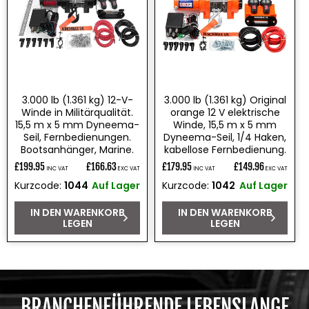
3.000 lb (1.361 kg) 12-V-
3.000 lb (1.361 kg) Original
Winde in Militärqualität.
orange 12 V elektrische
15,5 m x 5 mm Dyneema-
Winde, 15,5 m x 5 mm
Seil, Fernbedienungen.
Dyneema-Seil, 1/4 Haken,
Bootsanhänger, Marine.
kabellose Fernbedienung.
£199.95
£166.63
£179.95
£149.96
INC VAT
EXC VAT
INC VAT
EXC VAT
Normaler
Normaler
Kurzcode:
1044
Auf Lager
Kurzcode:
1042
Auf Lager
Preis
Preis
IN DEN WARENKORB
IN DEN WARENKORB
LEGEN
LEGEN
BRANCHENFÜHRENDE LEBENSLANGE