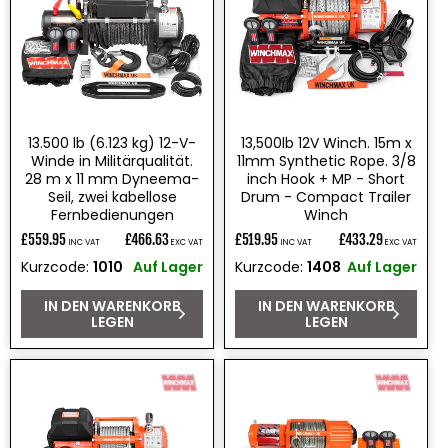
e
:
13.500 lb (6.123 kg) 12-V-
13,500lb 12V Winch. 15m x
Winde in Militärqualität.
11mm Synthetic Rope. 3/8
28 m x 11 mm Dyneema-
inch Hook + MP - Short
Seil, zwei kabellose
Drum - Compact Trailer
Fernbedienungen
Winch
£559.95
£466.63
£519.95
£433.29
INC VAT
EXC VAT
INC VAT
EXC VAT
Normaler
Normaler
Kurzcode:
1010
Auf Lager
Kurzcode:
1408
Auf Lager
Preis
Preis
IN DEN WARENKORB
IN DEN WARENKORB
LEGEN
LEGEN