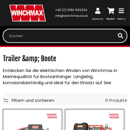
DIREKT
ZUM
+44 (0) 1986 899264
INHALT
Einloggen
Warenkorb
info@winchmax.co.uk
Account
Basket
Menu
Suchen
K
Trailer &amp; Boote
a
Entdecken Sie die elektrischen Winden von Winchmax in
t
Marinequalität für Bootsanhänger. Langlebig,
korrosionsbeständig und ideal für den Einsatz auf See.
e
g
Filtern und sortieren
6 Produkte
o
r
i