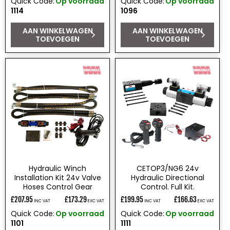
Quick Code:
Op voorraad
Quick Code:
Op voorraad
prijs
prijs
1114
1096
AAN WINKELWAGEN
AAN WINKELWAGEN
TOEVOEGEN
TOEVOEGEN
Hydraulic Winch
CETOP3/NG6 24v
Installation Kit 24v Valve
Hydraulic Directional
Hoses Control Gear
Control. Full Kit.
£207.95
£173.29
£199.95
£166.63
INC VAT
EXC VAT
INC VAT
EXC VAT
Normale
Normale
Quick Code:
Op voorraad
Quick Code:
Op voorraad
prijs
prijs
1101
1111