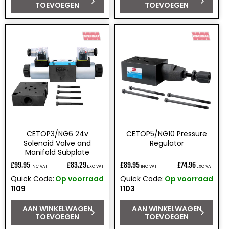
TOEVOEGEN
TOEVOEGEN
CETOP3/NG6 24v
CETOP5/NG10 Pressure
Solenoid Valve and
Regulator
Manifold Subplate
£99.95
£83.29
£89.95
£74.96
INC VAT
EXC VAT
INC VAT
EXC VAT
Normale
Normale
Quick Code:
Op voorraad
Quick Code:
Op voorraad
prijs
prijs
1109
1103
AAN WINKELWAGEN
AAN WINKELWAGEN
TOEVOEGEN
TOEVOEGEN