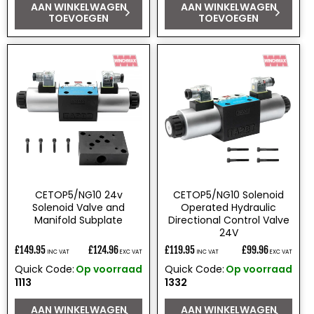
AAN WINKELWAGEN
AAN WINKELWAGEN
TOEVOEGEN
TOEVOEGEN
CETOP5/NG10 24v
CETOP5/NG10 Solenoid
Solenoid Valve and
Operated Hydraulic
Manifold Subplate
Directional Control Valve
24V
£149.95
£124.96
£119.95
£99.96
INC VAT
EXC VAT
INC VAT
EXC VAT
Normale
Normale
Quick Code:
Op voorraad
Quick Code:
Op voorraad
prijs
prijs
1113
1332
AAN WINKELWAGEN
AAN WINKELWAGEN