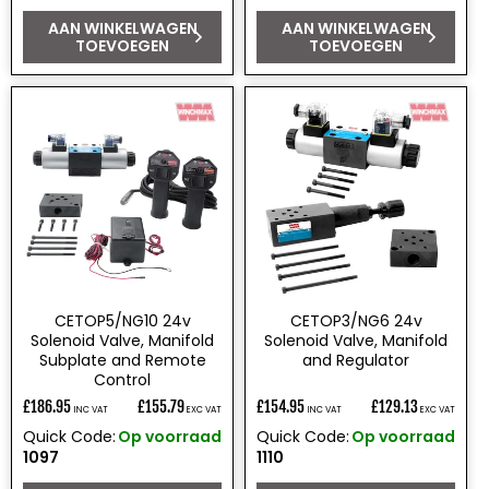
AAN WINKELWAGEN
AAN WINKELWAGEN
TOEVOEGEN
TOEVOEGEN
CETOP5/NG10 24v
CETOP3/NG6 24v
Solenoid Valve, Manifold
Solenoid Valve, Manifold
Subplate and Remote
and Regulator
Control
£186.95
£155.79
£154.95
£129.13
INC VAT
EXC VAT
INC VAT
EXC VAT
Normale
Normale
Quick Code:
Op voorraad
Quick Code:
Op voorraad
prijs
prijs
1097
1110