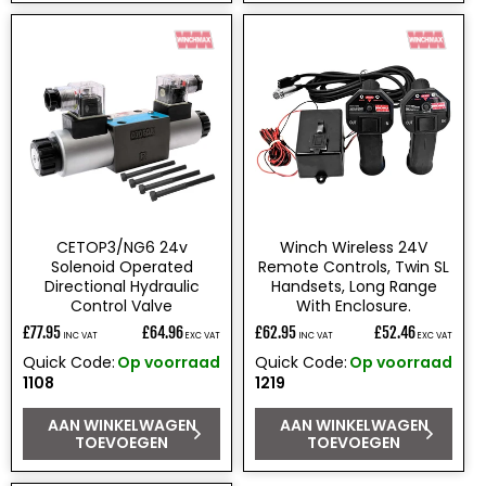
CETOP3/NG6 24v
Winch Wireless 24V
Solenoid Operated
Remote Controls, Twin SL
Directional Hydraulic
Handsets, Long Range
Control Valve
With Enclosure.
£77.95
£64.96
£62.95
£52.46
INC VAT
EXC VAT
INC VAT
EXC VAT
Normale
Normale
Quick Code:
Op voorraad
Quick Code:
Op voorraad
prijs
prijs
1108
1219
AAN WINKELWAGEN
AAN WINKELWAGEN
TOEVOEGEN
TOEVOEGEN