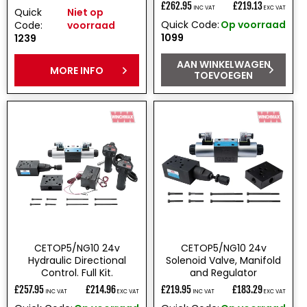
£262.95
£219.13
INC VAT
EXC VAT
Normale
Quick
Niet op
prijs
Quick Code:
Op voorraad
Code:
voorraad
prijs
1099
1239
AAN WINKELWAGEN
MORE INFO
TOEVOEGEN
CETOP5/NG10 24v
CETOP5/NG10 24v
Hydraulic Directional
Solenoid Valve, Manifold
Control. Full Kit.
and Regulator
£257.95
£214.96
£219.95
£183.29
INC VAT
EXC VAT
INC VAT
EXC VAT
Normale
Normale