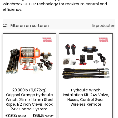
e
Winchmax CETOP technology for maximum control and
:
efficiency.
Filteren en sorteren
15 producten
20,000lb (9,072kg)
Hydraulic Winch
Original Orange Hydraulic
Installation Kit. 24v Valve,
Winch. 25m x 14mm Steel
Hoses, Control Gear.
Rope. 1/2 inch Clevis Hook.
Wireless Remote
24v Control System.
£919.95
£766.63
INC VAT
EXC VAT
Normale