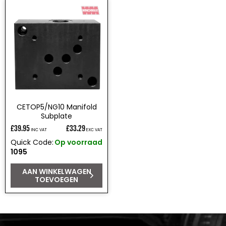
CETOP5/NG10 Manifold
Subplate
£39.95
£33.29
INC VAT
EXC VAT
Normale
Quick Code:
Op voorraad
prijs
1095
AAN WINKELWAGEN
TOEVOEGEN