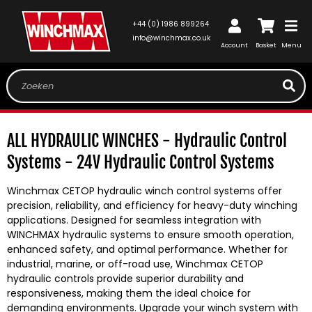
METEEN
NAAR DE
+44 (0) 1986 899264
CONTENT
Inloggen
Winkelwagen
info@winchmax.co.uk
Account
Basket
Menu
Zoeken
C
ALL HYDRAULIC WINCHES - Hydraulic Control
o
Systems - 24V Hydraulic Control Systems
l
Winchmax CETOP hydraulic winch control systems offer
l
precision, reliability, and efficiency for heavy-duty winching
applications. Designed for seamless integration with
e
WINCHMAX hydraulic systems to ensure smooth operation,
c
enhanced safety, and optimal performance. Whether for
industrial, marine, or off-road use, Winchmax CETOP
t
hydraulic controls provide superior durability and
i
responsiveness, making them the ideal choice for
demanding environments. Upgrade your winch system with